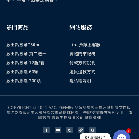
熱門商品
網站服務
藤田鈣液劑750ml
Line@線上客服
藤田鈣液劑 買二送一
實體門市服務
藤田鈣液劑 12瓶/箱
付款方式說明
藤田鈣膠囊 60顆
退貨退款方式
藤田鈣膠囊 200顆
隱私權聲明
COPYRIGHT © 2021 AACa®藤田鈣 品牌授權店商標及其相關文件版
權均為原廠企業及麗登藥妝編輯團隊所有，未經授權請勿拷貝使用。 本
網站由 醫麗生技有限公司 維護營運
F
Y
I
L
L
a
o
n
i
i
c
u
s
n
n
1
e
t
t
k
e
b
u
a
發起對話