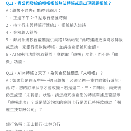
Q11、貴公司發給的轉帳帳號無法轉帳或是出現問題帳號？
A：轉帳不過去可能碰到原因：
1、 正逢下午 2~3 點銀行結匯時間
2、 持卡行未與轉帳行連線3、 帳號輸入錯誤
4、 金額輸入錯誤
5、 郵局系統較舊型無提供網路16碼帳號 *此時建議更換時段轉帳
或是換一家銀行提款機轉帳，並請檢查帳號和金額。
6、ATM使用功能選取錯誤。應選取「轉帳」功能，而不是「繳
費」功能。
Q12、ATM轉帳２天了，為何查紀錄還是「未轉帳」？
A：如果您是週五中午～週日轉帳。必須至週一我們向銀行確認，
此 時，您的訂單狀態才會改變。若是週二、三、四轉帳，兩天後
仍是處理「未轉帳」狀態，請您撥冗檢查您的轉帳單據是否顯示
「轉帳成功」？或是請洽詢您的金融卡行是否已將帳款轉於「 醫
麗生技有限公司」？
銀行名稱：玉山銀行-士林分行