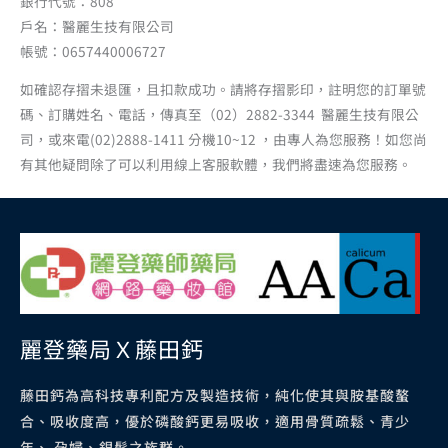
銀行代號：808
戶名：醫麗生技有限公司
帳號：0657440006727
如確認存摺未退匯，且扣款成功。請將存摺影印，註明您的訂單號
碼、訂購姓名、電話，傳真至（02）2882-3344 醫麗生技有限公
司，或來電(02)2888-1411 分機10~12 ，由專人為您服務！如您尚
有其他疑問除了可以利用線上客服軟體，我們將盡速為您服務。
麗登藥局Ｘ藤田鈣
藤田鈣為高科技專利配方及製造技術，純化使其與胺基酸螯
合、吸收度高，優於磷酸鈣更易吸收，適用骨質疏鬆、青少
年、 孕婦、銀髮之族群。