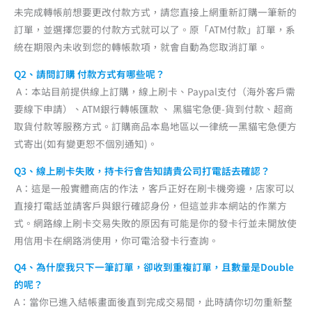
未完成轉帳前想要更改付款方式，請您直接上網重新訂購一筆新的
訂單，並選擇您要的付款方式就可以了。原「ATM付款」訂單，系
統在期限內未收到您的轉帳款項，就會自動為您取消訂單。
Q2、請問訂購 付款方式有哪些呢？
A：本站目前提供線上訂購，線上刷卡、Paypal支付（海外客戶需
要線下申請）、ATM銀行轉帳匯款 、 黑貓宅急便-貨到付款、超商
取貨付款等服務方式。訂購商品本島地區以一律統一黑貓宅急便方
式寄出(如有變更恕不個別通知)。
Q3、線上刷卡失敗，持卡行會告知請貴公司打電話去確認？
A：這是一般實體商店的作法，客戶正好在刷卡機旁邊，店家可以
直接打電話並請客戶與銀行確認身份，但這並非本網站的作業方
式。網路線上刷卡交易失敗的原因有可能是你的發卡行並未開放使
用信用卡在網路消使用，你可電洽發卡行查詢。
Q4、為什麼我只下一筆訂單，卻收到重複訂單，且數量是Double
的呢？
A：當你已進入結帳畫面後直到完成交易間，此時請你切勿重新整