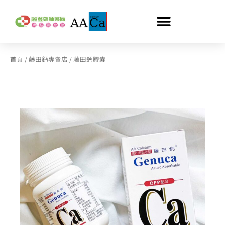
跳
至
主
要
依
內
首頁
/
藤田鈣專賣店
/ 藤田鈣膠囊
熱
容
銷
度
排
序