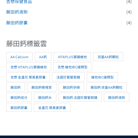
杏懋保健食品
(4)
藤田鈣液劑
(4)
藤田鈣膠囊
(4)
藤田鈣標籤雲
AA Calcium
AA鈣
VITAPLUS寶礦維他
孩童AA鈣顆粒
杏懋 VITAPLUS寶礦維他
杏懋 維他命C緩釋型
杏懋 金盞花 葉黃素膠囊
法國珍寶葡萄糖
維他命C緩釋型
藤田鈣
藤田鈣哪裡買
藤田鈣孕婦
藤田鈣 孩童AA鈣顆粒
藤田鈣成分
藤田鈣水
藤田鈣 法國珍寶葡萄糖
藤田鈣液劑
藤田鈣膠囊
金盞花 葉黃素膠囊