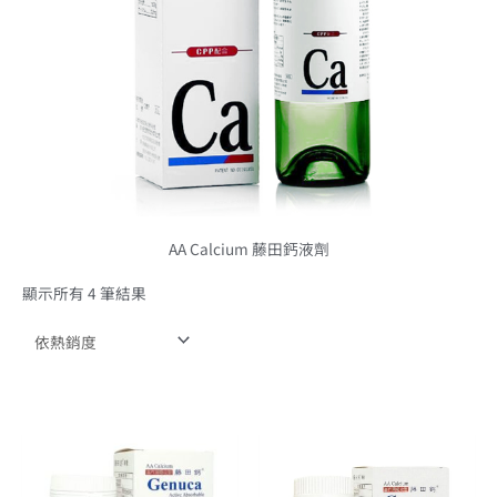
AA Calcium 藤田鈣液劑
顯示所有 4 筆結果
原
目
原
目
始
前
始
前
價
價
價
價