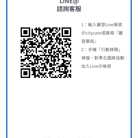
LINE@
諮詢客服
1：輸入麗登Line帳號
＠citycare或搜尋『麗
登藥局』
2：手機「行動條碼」
掃描，對準左圖將自動
加入Line＠帳號