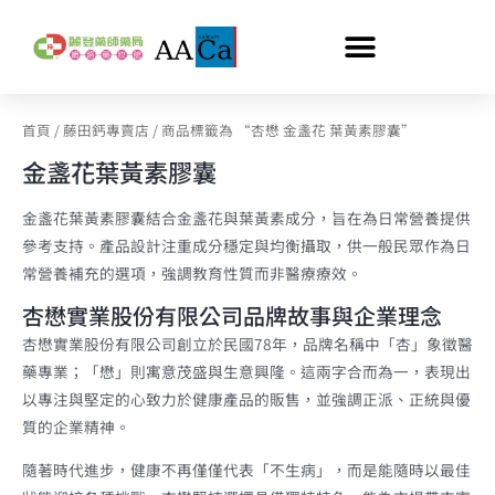
跳
至
主
要
內
首頁
/
藤田鈣專賣店
/ 商品標籤為 “杏懋 金盞花 葉黃素膠囊”
容
金盞花葉黃素膠囊
金盞花葉黃素膠囊結合金盞花與葉黃素成分，旨在為日常營養提供
參考支持。產品設計注重成分穩定與均衡攝取，供一般民眾作為日
常營養補充的選項，強調教育性質而非醫療療效。
杏懋實業股份有限公司品牌故事與企業理念
杏懋實業股份有限公司創立於民國78年，品牌名稱中「杏」象徵醫
藥專業；「懋」則寓意茂盛與生意興隆。這兩字合而為一，表現出
以專注與堅定的心致力於健康產品的販售，並強調正派、正統與優
質的企業精神。
隨著時代進步，健康不再僅僅代表「不生病」，而是能隨時以最佳