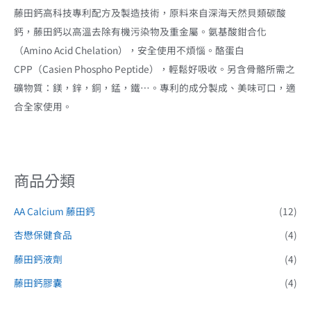
藤田鈣高科技專利配方及製造技術，原料來自深海天然貝類碳酸
鈣，藤田鈣以高溫去除有機污染物及重金屬。氨基酸鉗合化
（Amino Acid Chelation），安全使用不煩惱。酪蛋白
CPP（Casien Phospho Peptide），輕鬆好吸收。另含骨骼所需之
礦物質：鎂，鋅，銅，錳，鐵…。專利的成分製成、美味可口，適
合全家使用。
商品分類
AA Calcium 藤田鈣
(12)
杏懋保健食品
(4)
藤田鈣液劑
(4)
藤田鈣膠囊
(4)