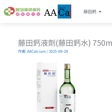
跳
至
藤田鈣
主
要
內
容
藤田鈣液劑(藤田鈣水) 750m
作者:
AACalcium
/
2025-09-29