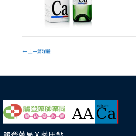
←
上一篇媒體
麗登藥局Ｘ藤田鈣