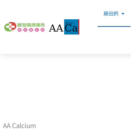
跳
至
藤田鈣
主
要
內
容
AA Calcium