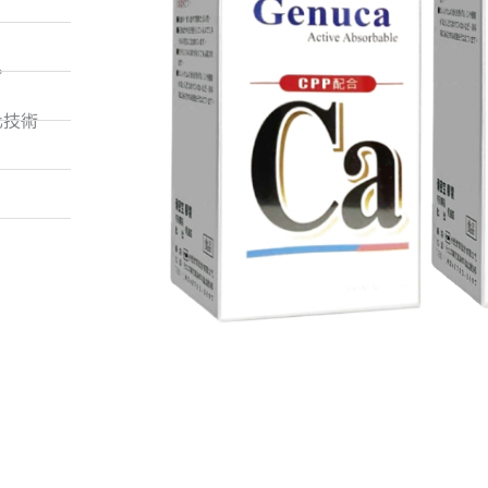
）
。
化技術