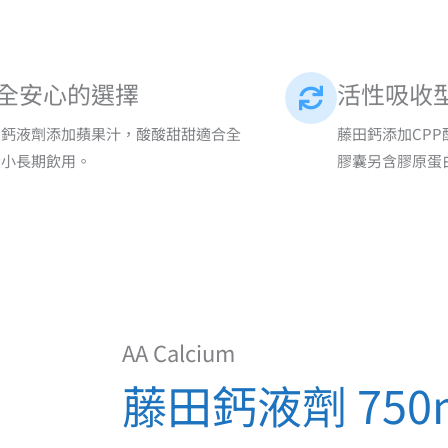
全安心的選擇
活性吸收
田鈣液劑添加蘋果汁，酸酸甜甜適合全
藤田鈣添加CP
大小長期飲用。
膠囊另含膠原蛋
AA Calcium
藤田鈣液劑 750