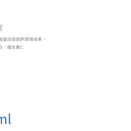
型
P酪蛋白提高鈣質吸收率，
白、維生素C
ml