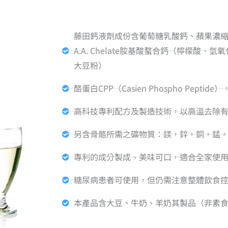
藤田鈣液劑成份含葡萄糖乳酸鈣、蘋果濃縮汁
A.A. Chelate胺基酸螯合鈣（檸檬酸
大豆粉）
酪蛋白CPP（Casien Phospho Pepti
高科技專利配方及製造技術，以高溫去除
另含骨骼所需之礦物質：鎂，鋅，銅，錳，鐵
專利的成分製成、美味可口，適合全家使
糖尿病患者可使用，但仍需注意整體飲食
本產品含大豆、牛奶、羊奶其製品（非素