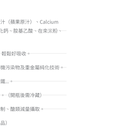
（蘋果原汁）、Calcium
、氫氧化鈣、胺基乙酸、在來米粉、
de），輕鬆好吸收。
有機污染物及重金屬純化技術。
...。
用。（開瓶後需冷藏）
控制、醣類減量攝取。
食品）