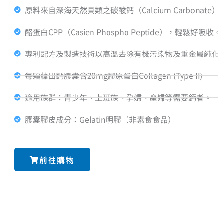
原料來自深海天然貝類之碳酸鈣（Calcium Carbonate
酪蛋白CPP（Casien Phospho Peptide），輕鬆好吸收
專利配方及製造技術以高溫去除有機污染物及重金屬純
每顆藤田鈣膠囊含20mg膠原蛋白Collagen (Type II)
適用族群：青少年、上班族、孕婦、產婦等需要鈣者。
膠囊膠皮成分：Gelatin明膠（非素食食品）
前往購物