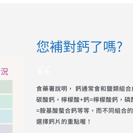
您補對鈣了嗎?
食藥署說明， 鈣通常會和鹽類組合
碳酸鈣，檸檬酸+鈣=檸檬酸鈣，磷
=胺基酸螯合鈣等等，而不同組合
選擇鈣片的重點喔！