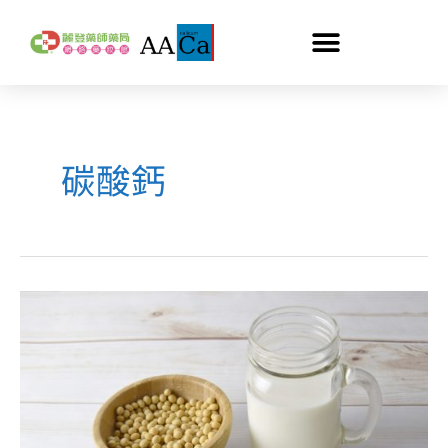
跳
至
主
要
內
容
碳酸鈣
您
補
對
鈣
了
嗎?