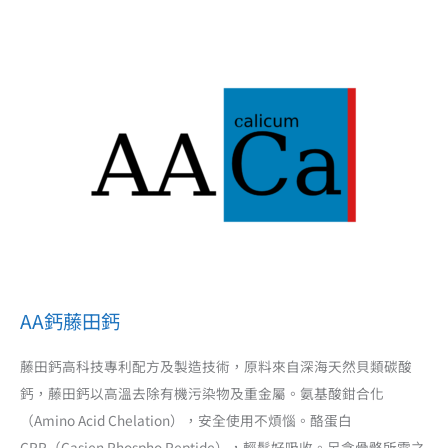
AA鈣藤田鈣
藤田鈣高科技專利配方及製造技術，原料來自深海天然貝類碳酸
鈣，藤田鈣以高溫去除有機污染物及重金屬。氨基酸鉗合化
（Amino Acid Chelation），安全使用不煩惱。酪蛋白
CPP（Casien Phospho Peptide），輕鬆好吸收。另含骨骼所需之