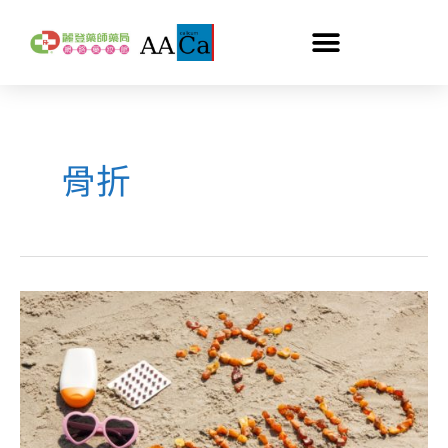
跳
至
主
要
內
容
骨折
維
他
命
D
有
益