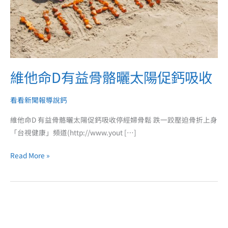
骨
骼
曬
太
陽
促
維他命D有益骨骼曬太陽促鈣吸收
鈣
吸
看看新聞報導說鈣
收
維他命D 有益骨骼曬太陽促鈣吸收停經婦骨鬆 跌一跤壓迫骨折上身
「台視健康」頻道(http://www.yout […]
Read More »